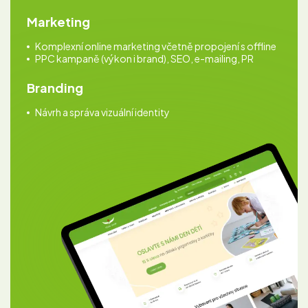
Marketing
Komplexní online marketing včetně propojení s offline
PPC kampaně (výkon i brand), SEO, e-mailing, PR
Branding
Návrh a správa vizuální identity