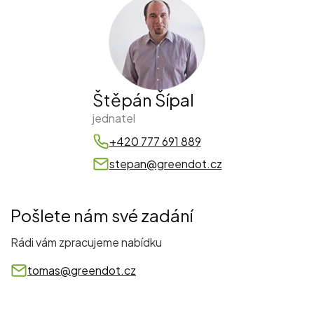
Štěpán Šípal
jednatel
+420 777 691 889
stepan@greendot.cz
Pošlete nám své zadání
Rádi vám zpracujeme nabídku
tomas@greendot.cz